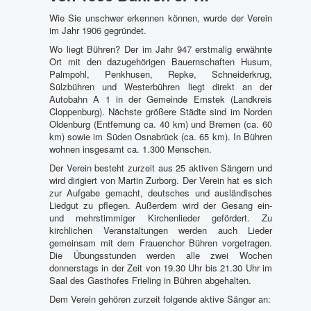
Wie Sie unschwer erkennen können, wurde der Verein
im Jahr 1906 gegründet.
Wo liegt Bühren? Der im Jahr 947 erstmalig erwähnte
Ort mit den dazugehörigen Bauernschaften Husum,
Palmpohl, Penkhusen, Repke, Schneiderkrug,
Sülzbühren und Westerbühren liegt direkt an der
Autobahn A 1 in der Gemeinde Emstek (Landkreis
Cloppenburg). Nächste größere Städte sind im Norden
Oldenburg (Entfernung ca. 40 km) und Bremen (ca. 60
km) sowie im Süden Osnabrück (ca. 65 km). In Bühren
wohnen insgesamt ca. 1.300 Menschen.
Der Verein besteht zurzeit aus 25 aktiven Sängern und
wird dirigiert von Martin Zurborg. Der Verein hat es sich
zur Aufgabe gemacht, deutsches und ausländisches
Liedgut zu pflegen. Außerdem wird der Gesang ein-
und mehrstimmiger Kirchenlieder gefördert. Zu
kirchlichen Veranstaltungen werden auch Lieder
gemeinsam mit dem Frauenchor Bühren vorgetragen.
Die Übungsstunden werden alle zwei Wochen
donnerstags in der Zeit von 19.30 Uhr bis 21.30 Uhr im
Saal des Gasthofes Frieling in Bühren abgehalten.
Dem Verein gehören zurzeit folgende aktive Sänger an: