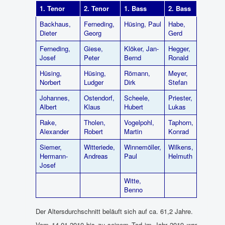
1. Tenor
2. Tenor
1. Bass
2. Bass
Backhaus,
Ferneding,
Hüsing, Paul
Habe,
Dieter
Georg
Gerd
Ferneding,
Giese,
Klöker, Jan-
Hegger,
Josef
Peter
Bernd
Ronald
Hüsing,
Hüsing,
Römann,
Meyer,
Norbert
Ludger
Dirk
Stefan
Johannes,
Ostendorf,
Scheele,
Priester,
Albert
Klaus
Hubert
Lukas
Rake,
Tholen,
Vogelpohl,
Taphorn,
Alexander
Robert
Martin
Konrad
Siemer,
Witteriede,
Winnemöller,
Wilkens,
Hermann-
Andreas
Paul
Helmuth
Josef
Witte,
Benno
Der Altersdurchschnitt beläuft sich auf ca. 61,2 Jahre.
Vom 14.01.2010 bis zu seinem Tod im Jahr 2019 war